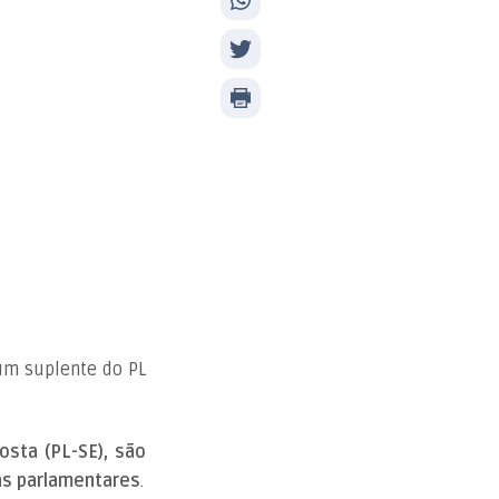
 um suplente do PL
osta (PL-SE), são
as parlamentares
.