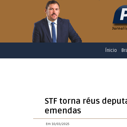
Ínicio
Br
STF torna réus deput
emendas
Em 10/03/2025